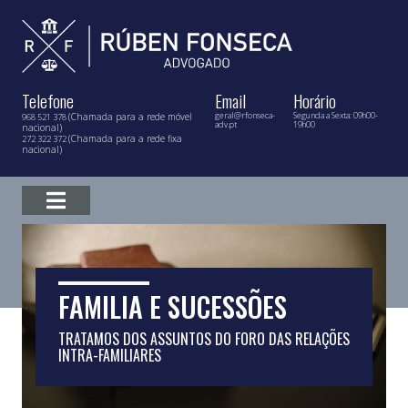
Telefone
Email
Horário
geral@rfonseca-
Segunda a Sexta: 09h00-
(Chamada para a rede móvel
968 521 378
adv.pt
19h00
nacional)
(Chamada para a rede fixa
272 322 372
nacional)
FAMILIA E SUCESSÕES
TRATAMOS DOS ASSUNTOS DO FORO DAS RELAÇÕES
INTRA-FAMILIARES